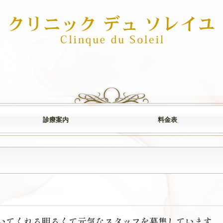
診療案内
料金表
施術・注射・薬剤
美容手術
美容機器
症状から
取扱商品
美容皮膚科 料金表
脱毛 料金表
働いてくれる明るくて元気なスタッフを募集しています。